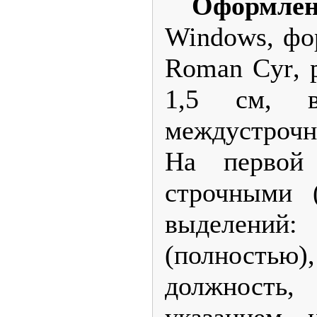
Оформлен
Windows
, ф
Roman
Cyr
,
1,5 см, 
междустрочн
На первой
строчными 
выделений
(полностью)
должность,