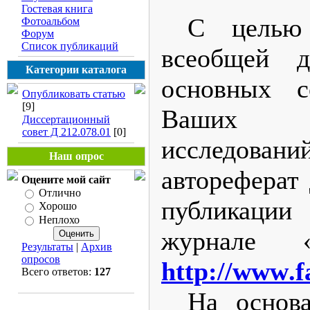
Гостевая книга
С целью 
Фотоальбом
Форум
Список публикаций
всеобщей д
Категории каталога
основных с
Опубликовать статью
[9]
Ваших н
Диссертационный
совет Д 212.078.01
[0]
исследова
Наш опрос
автореферат
Оцените мой сайт
Отлично
публикаци
Хорошо
Неплохо
журнале 
Результаты
|
Архив
опросов
http
://
www
.
f
Всего ответов:
127
На основ