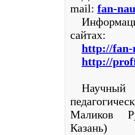
mail
:
fan-na
Информа
сайтах:
http
://
fan
-
http://prof
Научны
педагоги
Маликов Р
Казань)