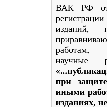
ВАК РФ от 
регистрац
изданий, 
приравнив
работам,
научные р
«...публик
при защите
иными рабо
изданиях, н