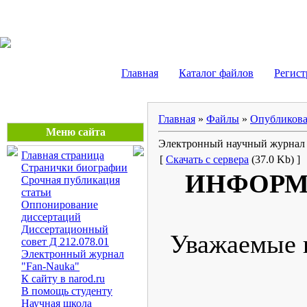
Маликов Рустам Шайду
Главная
Каталог файлов
Регист
Главная
»
Файлы
»
Опубликова
Меню сайта
Электронный научный журнал 
Главная страница
[
Скачать с сервера
(37.0 Kb) ]
Странички биографии
ИНФОРМ
Срочная публикация
статьи
Оппонирование
диссертаций
Диссертационный
Уважаемые п
совет Д 212.078.01
Электронный журнал
"Fan-Nauka"
К сайту в narod.ru
В помощь студенту
Научная школа