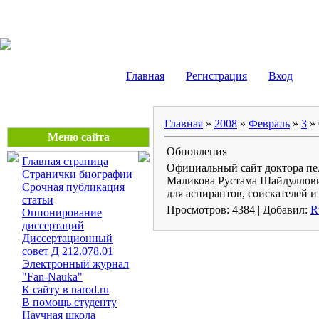
Маликов Рустам Шайду
Главная
Регистрация
Вход
Главная
»
2008
»
Февраль
»
3
» 
Меню сайта
Обновления
Главная страница
Официальный сайт доктора пед
Странички биографии
Маликова Рустама Шайдуллов
Срочная публикация
для аспирантов, соискателей и
статьи
Просмотров: 4384 | Добавил:
R
Оппонирование
диссертаций
Диссертационный
совет Д 212.078.01
Электронный журнал
"Fan-Nauka"
К сайту в narod.ru
В помощь студенту
Научная школа