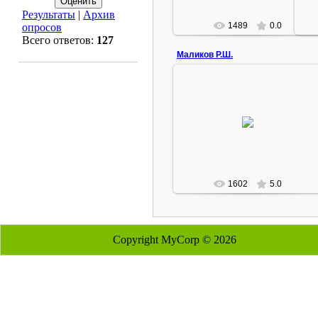
Результаты
|
Архив
1489
0.0
опросов
Всего ответов:
127
Маликов Р.Ш.
20.12.2007
Прошу прощения за
нескромность!
Rustam
1602
5.0
Copyright MyCorp © 2026