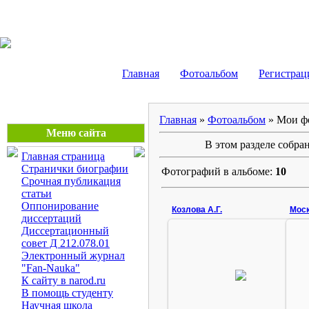
Маликов Рустам Шайду
Главная
Фотоальбом
Регистрац
Главная
»
Фотоальбом
» Мои ф
Меню сайта
В этом разделе собр
Главная страница
Странички биографии
Фотографий в альбоме:
10
Срочная публикация
статьи
Оппонирование
Козлова А.Г.
Моск
диссертаций
Диссертационный
совет Д 212.078.01
12.11.2009
Электронный журнал
"Fan-Nauka"
Доктор педагогических наук,
профессор РГПУ им. Герцена
К сайту в narod.ru
Козлова Антуанетта Георгиевна
В помощь студенту
Rustam
Научная школа