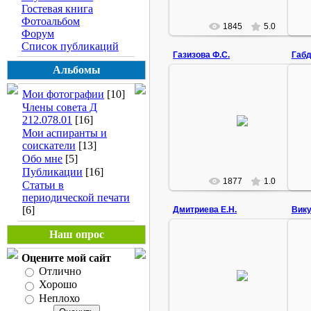
Гостевая книга
Фотоальбом
1845
5.0
Форум
Список публикаций
Газизова Ф.С.
Габд
Альбомы
03.08.2009
Мои фотографии
[10]
Кандидат педагогических наук,
Члены совета Д
доцент, декан факультета
212.078.01
[16]
дошкольного образования НГПИ
пр
Мои аспиранты и
Газизова Фарида Самигулловна
(г.Н...
соискатели
[13]
Rustam
Обо мне
[5]
Публикации
[16]
1877
1.0
Статьи в
периодической печати
[6]
Дмитриева Е.Н.
Вику
Наш опрос
20.12.2007
Оцените мой сайт
С доктором педагогических наук,
С 
Отлично
профессором Дмитриевой Е.Н.
Хорошо
(Нижний Новгород)
Неплохо
Rustam