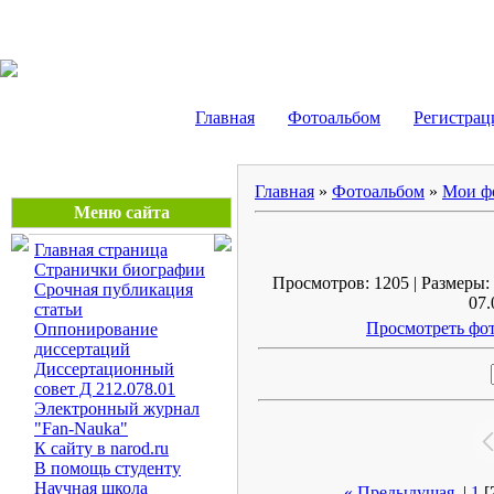
Маликов Рустам Шайду
Главная
Фотоальбом
Регистрац
Главная
»
Фотоальбом
»
Мои ф
Меню сайта
Главная страница
Странички биографии
Просмотров: 1205 | Размеры: 
Срочная публикация
07.
статьи
Просмотреть фот
Оппонирование
диссертаций
Диссертационный
совет Д 212.078.01
Электронный журнал
"Fan-Nauka"
К сайту в narod.ru
В помощь студенту
Научная школа
« Предыдущая
|
1
[