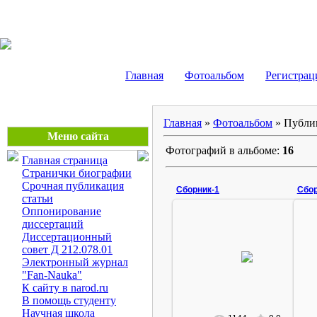
Маликов Рустам Шайду
Главная
Фотоальбом
Регистрац
Главная
»
Фотоальбом
» Публи
Меню сайта
Фотографий в альбоме:
16
Главная страница
Странички биографии
Срочная публикация
Сборник-1
Сбор
статьи
Оппонирование
диссертаций
Диссертационный
13.01.2008
совет Д 212.078.01
Электронный журнал
Rustam
"Fan-Nauka"
К сайту в narod.ru
В помощь студенту
Научная школа