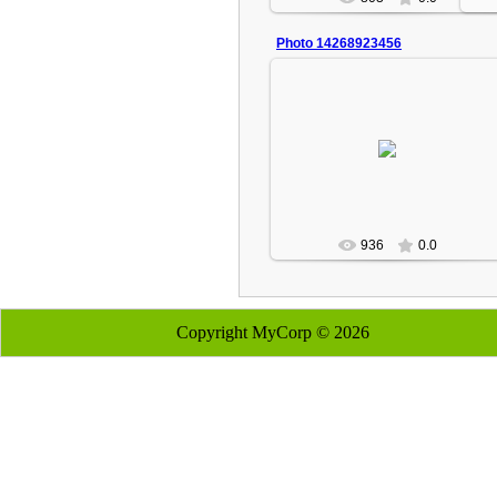
Photo 14268923456
20.12.2007
Монография, 2007 г.
Rustam
936
0.0
Copyright MyCorp © 2026