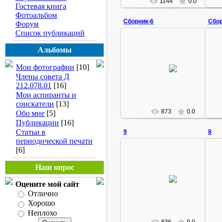
1144
0.0
Гостевая книга
Фотоальбом
Сборник-6
Сбор
Форум
Список публикаций
Альбомы
13.01.2008
Мои фотографии
[10]
Члены совета Д
Rustam
212.078.01
[16]
Мои аспиранты и
соискатели
[13]
873
0.0
Обо мне
[5]
Публикации
[16]
Статьи в
9
8
периодической печати
[6]
Наш опрос
13.01.2008
Оцените мой сайт
Rustam
Отлично
Хорошо
Неплохо