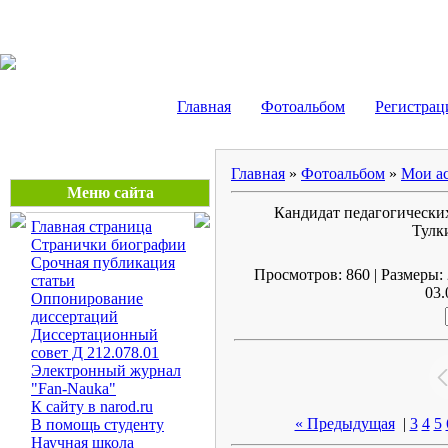
Маликов Рустам Шайду
Главная
Фотоальбом
Регистрац
Главная
»
Фотоальбом
»
Мои ас
Меню сайта
Кандидат педагогически
Главная страница
Тулки
Странички биографии
Срочная публикация
Просмотров: 860 | Размеры: 
статьи
03.
Оппонирование
диссертаций
Диссертационный
совет Д 212.078.01
Электронный журнал
"Fan-Nauka"
К сайту в narod.ru
« Предыдущая
|
3
4
5
В помощь студенту
Научная школа