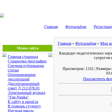
Маликов Рустам Шайду
Главная
Фотоальбом
Регистрац
Главная
»
Фотоальбом
»
Мои ас
Меню сайта
Кандидат педагогических наук
Главная страница
супругом 
Странички биографии
Срочная публикация
Просмотров: 1332 | Размеры: 
статьи
03.
Оппонирование
Просмотреть фот
диссертаций
Диссертационный
совет Д 212.078.01
Электронный журнал
"Fan-Nauka"
К сайту в narod.ru
В помощь студенту
Научная школа