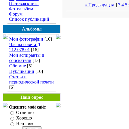
Гостевая книга
« Предыдущая
|
3
4
5
Фотоальбом
Форум
Список публикаций
Альбомы
Мои фотографии
[10]
Члены совета Д
212.078.01
[16]
Мои аспиранты и
соискатели
[13]
Обо мне
[5]
Публикации
[16]
Статьи в
периодической печати
[6]
Наш опрос
Оцените мой сайт
Отлично
Хорошо
Неплохо