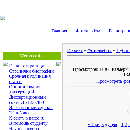
Маликов Рустам Шайду
Главная
Фотоальбом
Регистрац
Главная
»
Фотоальбом
»
Публи
Меню сайта
Главная страница
Просмотров: 1136 | Размеры: 
Странички биографии
13.
Срочная публикация
Просмотреть фот
статьи
Оппонирование
диссертаций
Диссертационный
совет Д 212.078.01
Электронный журнал
"Fan-Nauka"
К сайту в narod.ru
В помощь студенту
« Предыдущая
|
1
2
Научная школа