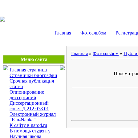
Маликов Рустам Шайду
Главная
Фотоальбом
Регистрац
Главная
»
Фотоальбом
»
Публи
Меню сайта
Главная страница
Просмотров:
Странички биографии
Срочная публикация
статьи
Оппонирование
диссертаций
Диссертационный
совет Д 212.078.01
Электронный журнал
"Fan-Nauka"
К сайту в narod.ru
В помощь студенту
Научная школа