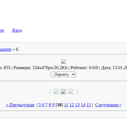
ллович
ия
Вход
кации
» 6
 855 | Размеры: 334x479px/20.2Kb | Рейтинг: 0.0/0 | Дата: 13.01.2
« Предыдущая
|
5
6
7
8
9
[
10
]
11
12
13
14
15
|
Следующая »