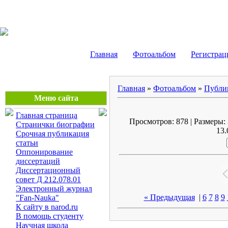
Маликов Рустам Шайду
Главная
Фотоальбом
Регистрац
Главная
»
Фотоальбом
»
Публи
Меню сайта
Главная страница
Просмотров: 878 | Размеры: 
Странички биографии
13.
Срочная публикация
статьи
Оппонирование
диссертаций
Диссертационный
совет Д 212.078.01
Электронный журнал
« Предыдущая
|
6
7
8
9
"Fan-Nauka"
К сайту в narod.ru
В помощь студенту
Научная школа