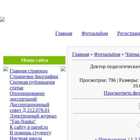
Маликов Рустам Шайду
Главная
Фотоальбом
Регистрац
Главная
»
Фотоальбом
»
Члены 
Меню сайта
Доктор педагогических
Главная страница
Странички биографии
Просмотров: 796 | Размеры: 
Срочная публикация
19.
статьи
Просмотреть фот
Оппонирование
диссертаций
Диссертационный
совет Д 212.078.01
Электронный журнал
"Fan-Nauka"
К сайту в narod.ru
В помощь студенту
Научная школа
« Предыдущая
|
1
2