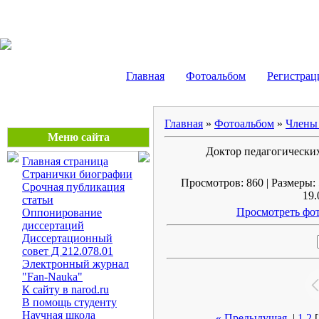
Маликов Рустам Шайду
Главная
Фотоальбом
Регистрац
Главная
»
Фотоальбом
»
Члены 
Меню сайта
Доктор педагогических
Главная страница
Странички биографии
Просмотров: 860 | Размеры: 
Срочная публикация
19.
статьи
Просмотреть фот
Оппонирование
диссертаций
Диссертационный
совет Д 212.078.01
Электронный журнал
"Fan-Nauka"
К сайту в narod.ru
В помощь студенту
Научная школа
« Предыдущая
|
1
2
[