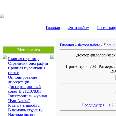
Маликов Рустам Шайду
Главная
Фотоальбом
Регистрац
Главная
»
Фотоальбом
»
Члены 
Меню сайта
Доктор филологически
Главная страница
Странички биографии
Просмотров: 703 | Размеры: 
Срочная публикация
19.
статьи
Оппонирование
диссертаций
Диссертационный
совет Д 212.078.01
Электронный журнал
"Fan-Nauka"
« Предыдущая
|
1
2
К сайту в narod.ru
В помощь студенту
Научная школа