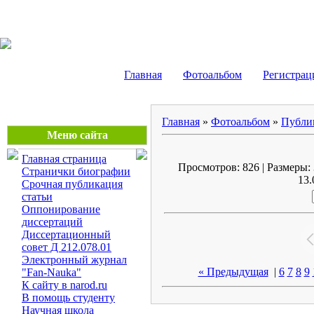
Маликов Рустам Шайду
Главная
Фотоальбом
Регистрац
Главная
»
Фотоальбом
»
Публи
Меню сайта
Главная страница
Просмотров: 826 | Размеры: 
Странички биографии
13.
Срочная публикация
статьи
Оппонирование
диссертаций
Диссертационный
совет Д 212.078.01
Электронный журнал
« Предыдущая
|
6
7
8
9
"Fan-Nauka"
К сайту в narod.ru
В помощь студенту
Научная школа